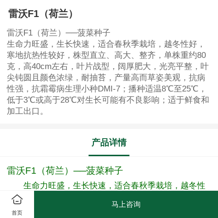
雷沃F1（荷兰）
雷沃F1（荷兰）──菠菜种子
生命力旺盛，生长快速，适合春秋季栽培，越冬性好，
寒地抗热性较好，株型直立、高大、整齐，单株重约80
克，高40cm左右，叶片战型，阔厚肥大，光亮平整，叶
尖钝圆且颜色浓绿，耐抽苔，产量高而草姿美观，抗病
性强，抗霜霉病生理小种DMI-7；播种适温8℃至25℃，
低于3℃或高于28℃对生长可能有不良影响；适于鲜食和
加工出口。
产品详情
雷沃F1（荷兰）──菠菜种子
生命力旺盛，生长快速，适合春秋季栽培，越冬性
好，寒地抗热性较好，株型直立、高大、整齐，单株重
马上咨询
首页
约80克，高40cm左右，叶片战型，阔厚肥大，光亮平